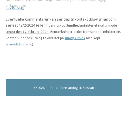
virksomhed
Lovforslag
Eventuelle kommentarer kan sendes til kontakt.dds@gmail.com
senest 12/2-2024 (eller
Indenrigs- og Sundhedsministeriet skal anmode
senest den 19. februar 2024
. Bemærkninger bedes fremsendt til ministeriets
kontor Sundhedsjura og Lovkvalitet på
sum@sum.dk
med kopi
til
emid@sum.dk
.)
© 2026 — Dansk Dermatologisk Selskab