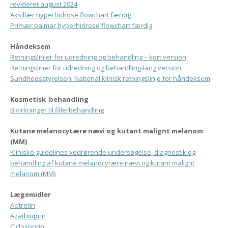
revideret august
2024
Aksillær hyperhidrose flowchart færdig
Primær palmar hyperhidrose flowchart færdig
Håndeksem
Retningslinier for udredning og behandling – kort version
Retningsliner for udredning og behandling-lang version
Sundhedsstyrelsen: National klinisk retningslinje for håndeksem
Kosmetisk
behandling
Bivirkninger til fillerbehandling
Kutane melanocytære nævi og kutant malignt melanom
(MM)
Kliniske guidelines vedrørende undersøgelse, diagnostik og
behandling af kutane melanocytære nævi og kutant malignt
melanom (MM)
Lægemidler
Acitretin
Azathioprin
Ciclosporin