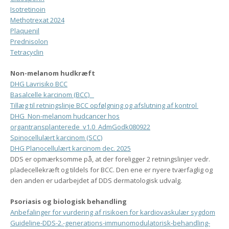
Isotretinoin
Methotrexat 2024
Plaquenil
Prednisolon
Tetracyclin
Non-melanom hudkræft
DHG Lavrisiko BCC
Basalcelle karcinom (BCC)
Tillæg til retningslinje BCC opfølgning og afslutning af kontrol
DHG_Non-melanom hudcancer hos
organtransplanterede_v1.0_AdmGodk080922
Spinocellulært karcinom (SCC)
DHG
Planocellulært karcinom dec. 2025
DDS er opmærksomme på, at der foreligger 2 retningslinjer vedr.
pladecellekræft og tildels for BCC. Den ene er nyere tværfaglig og
den anden er udarbejdet af DDS dermatologisk udvalg.
Psoriasis og biologisk behandling
Anbefalinger for vurdering af risikoen for kardiovaskulær sygdom
Guideline-DDS-2.-generations-immunomodulatorisk-behandling-