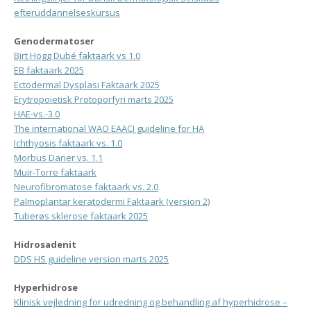
efteruddannelseskursus
Genodermatoser
Birt Hogg Dubé faktaark vs 1.0
EB faktaark 2025
Ectodermal Dysplasi Faktaark 2025
Erytropoietisk Protoporfyri marts 2025
HAE-vs.-3.0
The international WAO EAACI guideline for HA
Ichthyosis faktaark vs. 1.0
Morbus Darier vs. 1.1
Muir-Torre faktaark
Neurofibromatose faktaark vs. 2.0
Palmoplantar keratodermi Faktaark (version 2)
Tuberøs sklerose faktaark 2025
Hidrosadenit
DDS HS guideline version marts 2025
Hyperhidrose
Klinisk vejledning for udredning og behandling af hyperhidrose –