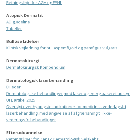
Retningslinje for AGA og FPHL
Atopisk Dermatit
AD guideline
Tabeller
Bulløse Lidelser
Klinisk vejledning for
bulløspemfig
oid
og pemfigus vulgaris
Dermatokirurgi
Dermatokirurgisk Kompendium
Dermatologisk laserbehandling
Billeder
Dermatologiske behandlinger
med
laser og energibaseret udstyr
UFL artikel
2025
Oversigt over hyppigste indikationer for medicinsk vederlagsfri
laserbehandling, med angivelse af afgrænsning til ikke-
vederlagsfri behandlinger
Efteruddannelse
Retningslinjer for Dansk Dermatologisk Selskabs