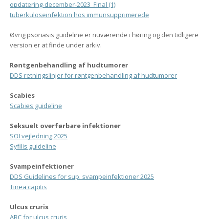
opdatering-december-2023_Final (1)
tuberkuloseinfektion hos immunsupprimerede
Øvrig psoriasis guideline er nuværende i høring og den tidligere
version er at finde under arkiv.
Røntgenbehandling af hudtumorer
DDS retningslinjer for røntgenbehandling af hudtumorer
Scabies
Scabies guideline
Seksuelt overførbare infektioner
SOI vejledning 2025
Syfilis guideline
Svampeinfektioner
DDS Guidelines for sup. svampeinfektioner 2025
Tinea capitis
Ulcus cruris
ABC for ulcus cruris