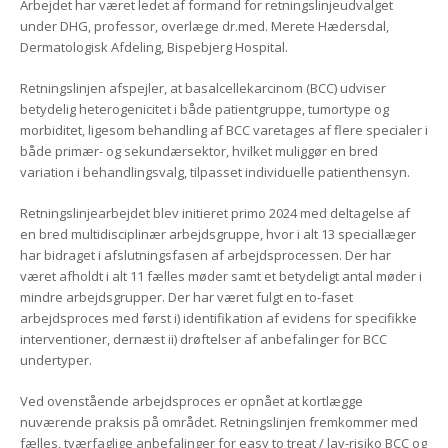
Arbejdet har været ledet af formand for retningslinjeudvalget
under DHG, professor, overlæge dr.med. Merete Hædersdal,
Dermatologisk Afdeling, Bispebjerg Hospital.
Retningslinjen afspejler, at basalcellekarcinom (BCC) udviser
betydelig heterogenicitet i både patientgruppe, tumortype og
morbiditet, ligesom behandling af BCC varetages af flere specialer i
både primær- og sekundærsektor, hvilket muliggør en bred
variation i behandlingsvalg, tilpasset individuelle patienthensyn.
Retningslinjearbejdet blev initieret primo 2024 med deltagelse af
en bred multidisciplinær arbejdsgruppe, hvor i alt 13 speciallæger
har bidraget i afslutningsfasen af arbejdsprocessen. Der har
været afholdt i alt 11 fælles møder samt et betydeligt antal møder i
mindre arbejdsgrupper. Der har været fulgt en to-faset
arbejdsproces med først i) identifikation af evidens for specifikke
interventioner, dernæst ii) drøftelser af anbefalinger for BCC
undertyper.
Ved ovenstående arbejdsproces er opnået at kortlægge
nuværende praksis på området. Retningslinjen fremkommer med
fælles, tværfaglige anbefalinger for easy to treat / lav-risiko BCC og