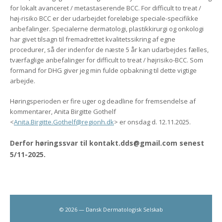
for lokalt avanceret / metastaserende BCC. For difficult to treat /
høj-risiko BCC er der udarbejdet foreløbige speciale-specifikke
anbefalinger. Specialerne dermatologi, plastikkirurgi og onkologi
har givet tilsagn til fremadrettet kvalitetssikring af egne
procedurer, så der indenfor de næste 5 år kan udarbejdes fælles,
tværfaglige anbefalinger for difficult to treat / højrisiko-BCC. Som
formand for DHG giver jeg min fulde opbakning til dette vigtige
arbejde.
Høringsperioden er fire uger og deadline for fremsendelse af
kommentarer, Anita Birgitte Gothelf
<
Anita.Birgitte.Gothelf@regionh.dk
> er onsdag d. 12.11.2025.
Derfor høringssvar til kontakt.dds@gmail.com senest
5/11-2025.
© 2026 — Dansk Dermatologisk Selskab