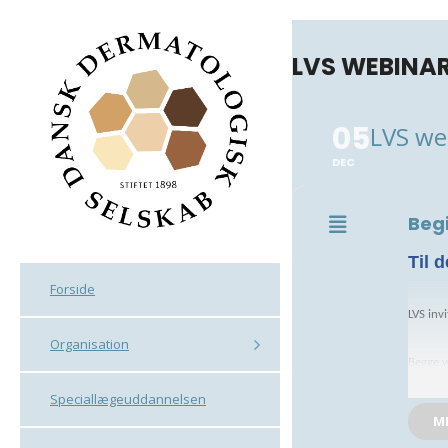
LVS WEBINAR
05
LVS we
DEC
Beg
Til 
Forside
LVS inv
Organisation
Begge w
Se også
Speciallægeuddannelsen
M