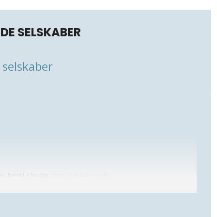
DE SELSKABER
 selskaber
sulteret i 4 forslag
https://selskaberne.dk/
ter af de 4 forslag ved hjælp af korte videoer med LVS’ bestyrelsesmedlemmer.