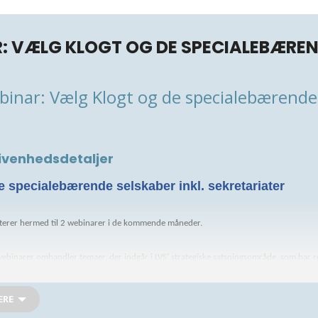
: VÆLG KLOGT OG DE SPECIALEBÆREN
binar: Vælg Klogt og de specialebærende
ivenhedsdetaljer
de specialebærende selskaber inkl. sekretariater
iterer hermed til 2 webinarer i de kommende måneder.
ebinarer omhandler temaer, der indgår i LVS’ strategiske satsningsområde, som har re
 meget gerne LinkedIn og Twitter, hvor LVS i disse uger præsenterer forskellige aspek
ERE